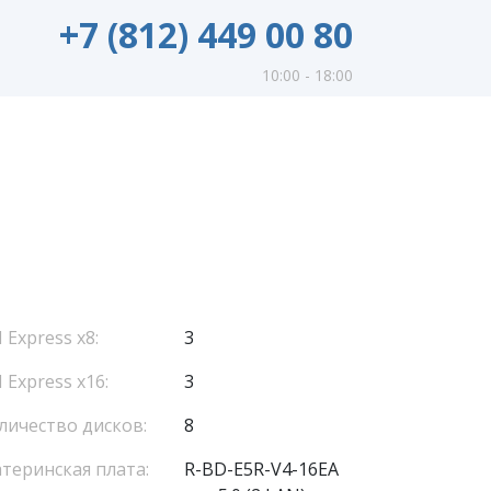
+7 (812) 449 00 80
10:00 - 18:00
I Express x8:
3
I Express x16:
3
личество дисков:
8
теринская плата:
R-BD-E5R-V4-16EA