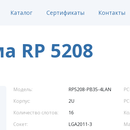
Каталог
Сертификаты
Контакты
а RP 5208
Модель:
RP5208-PB35-4LAN
PC
Корпус:
2U
PC
Количество слотов:
16
Ко
Сокет:
LGA2011-3
Ма