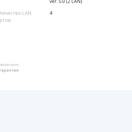
ver. 5.0 (2 LAN)
личество LAN
4
ртов:
 включено:
 гарантия