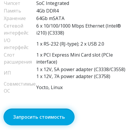
Чипсет
SoC Integrated
Память
4Gb DDR4
Хранение
64Gb mSATA
Сетевой
6 x 10/100/1000 Mbps Ethernet (Intel®
интерфейс
i210) (C3338)
I/O
1 x RS-232 (RJ-type); 2 x USB 2.0
интерфейс
Слот
1 x PCI Express Mini Card slot (PCIe
расширения
interface)
1 x 12V, 5A power adapter (C3338/C3558)
ИП
1 x 12V, 7A power adapter (C3758)
Совместимые
Yocto, Linux
ОС
Запросить стоимость